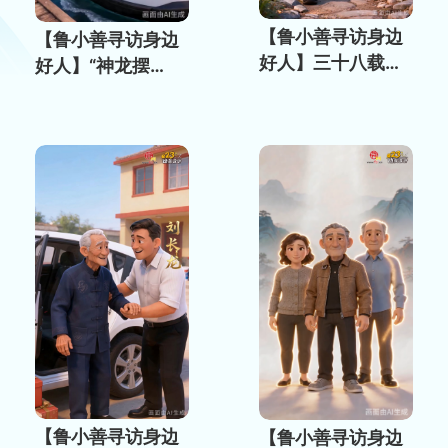
【鲁小善寻访身边
【鲁小善寻访身边
好人】三十八载守
好人】“神龙摆
青山 耄耋初心护乡
尾”救火情 海上硬
愁
核救援刷屏央视
【鲁小善寻访身边
【鲁小善寻访身边