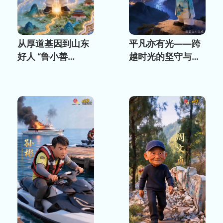
从厚道基因到山东
平凡亦有光——跨
好人 “鲁小善
越时光的坚守与奉
”让“山东厚道”有了
献
新表达