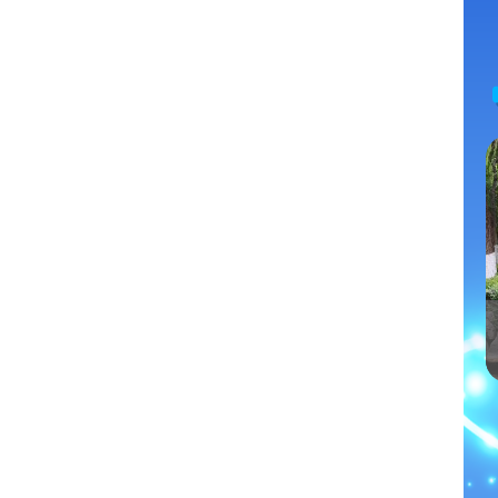
济南
舜网元宇宙虚拟数字人 祝福您端午安康