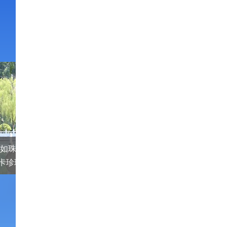
 如珠如玑 舜网元宇宙虚拟数字
“泉”在济南过大年｜
卡珍珠泉
您拜年啦！