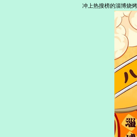
冲上热搜榜的淄博烧