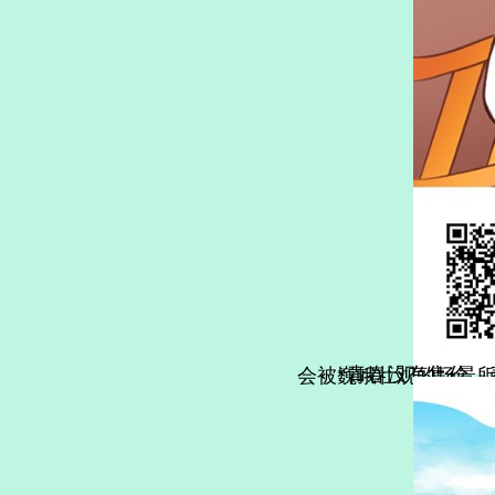
“青春没有售价，泰山就在脚下”，很多人会把它当作青春的一次经历，相信每个到过泰山的人