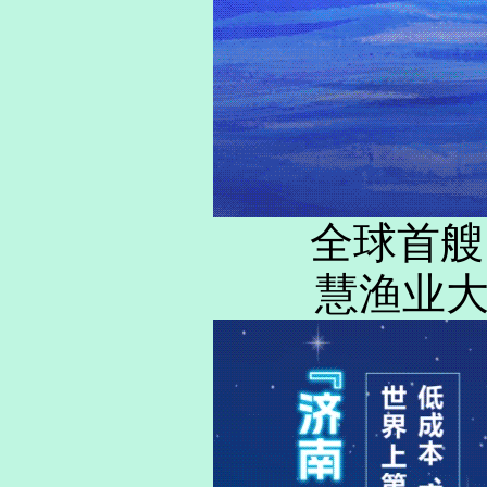
全球首艘1
慧渔业